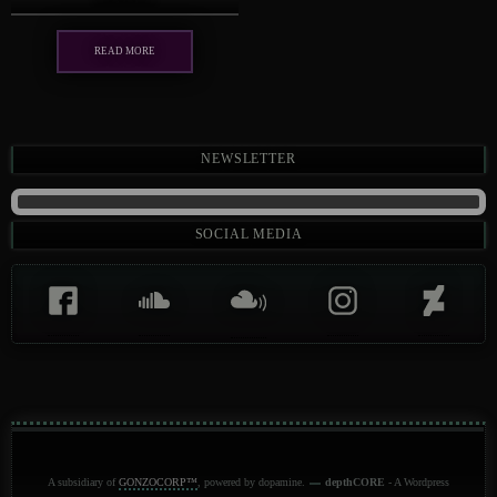
Read more
Newsletter
Social Media
A subsidiary of
GONZOCORP™
, powered by dopamine.
depthCORE
- A Wordpress