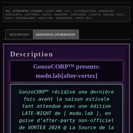
SKU:
aftervortex
Category:
Events
Tags:
cult
,
culturenocturne
,
dancefloor
,
digitalarts
,
electronic
,
festif
,
gonzocorp
,
gonzoverse
,
liveacts
,
modulab
,
music
,
night
,
rassemblement
,
subculture
,
underground
,
vortex 2024
Description
Additional information
Description
GonzoCORP™ presents:
modu.lab[after-vortex]
GonzoCORP™ récidive une dernière
fois avant la saison estivale
tant attendue avec une édition
LATE-NIGHT de [ modu.lab ], en
guise d’after-party non-officiel
de VORTEX 2024 @ La Source de la