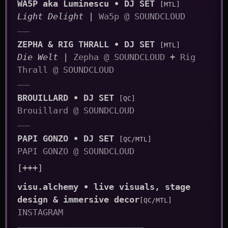
WA5P aka Luminescu • DJ SET
[MTL]
Light Delight
|
Wa5p @ SOUNDCLOUD
___
ZEPHA & RIG THRALL • DJ SET
[MTL]
Die Welt
|
Zepha @ SOUNDCLOUD
+
Rig
Thrall @ SOUNDCLOUD
___
BROUILLARD • DJ SET
[QC]
Brouillard @ SOUNDCLOUD
___
PAPI GONZO • DJ SET
[QC/MTL]
PAPI GONZO @ SOUNDCLOUD
[+++]
visu.alchemy • live visuals, stage
design & immersive decor
[QC/MTL]
INSTAGRAM
_______________________________