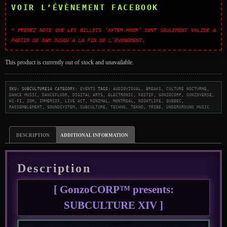
VOIR L’ÉVÈNEMENT FACEBOOK
* Prenez note que les billets ‘AFTER-HOUR’ sont seulement valide à
partir de 3AM jusqu’à la fin de l’évènement.
This product is currently out of stock and unavailable.
SKU:
subculture14
Category:
Events
Tags:
audiovisual
,
breaks
,
culture nocturne
,
dance music
,
dancefloor
,
digital arts
,
electronic
,
festif
,
gonzocorp
,
gonzoverse
,
hi-fi
,
idm
,
immersif
,
live act
,
minimal
,
montreal
,
nightlife
,
quebec
,
rassemblement
,
soundsystem
,
subculture
,
techno
,
tekno
,
tribe
,
underground music
Description
Additional information
Description
[ GonzoCORP™ presents:
SUBCULTURE XIV ]